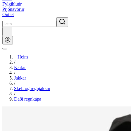
Fylgihlutir
Prjónavörur
Outlet
Heim
/
Karlar
/
Jakkar
/
Skel- og regnjakkar
/
Daði regnkápa