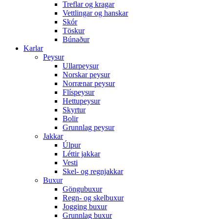
Treflar og kragar
Vettlingar og hanskar
Skór
Töskur
Búnaður
Karlar
Peysur
Ullarpeysur
Norskar peysur
Norrænar peysur
Flíspeysur
Hettupeysur
Skyrtur
Bolir
Grunnlag peysur
Jakkar
Úlpur
Léttir jakkar
Vesti
Skel- og regnjakkar
Buxur
Göngubuxur
Regn- og skelbuxur
Jogging buxur
Grunnlag buxur