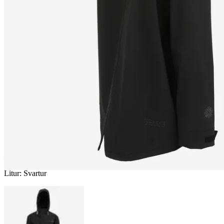
DAÐI
Regnkápa
————
Litur
:
Svartur