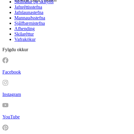
Skilmálar og skilyrði
Jafnréttisstefna
Jafnlaunastefna
Mannauðsstefna
Sjálfbærnistefna
Afhending
Skilaréttur
Vafrakökur
Fylgdu okkur
Facebook
Instagram
YouTube