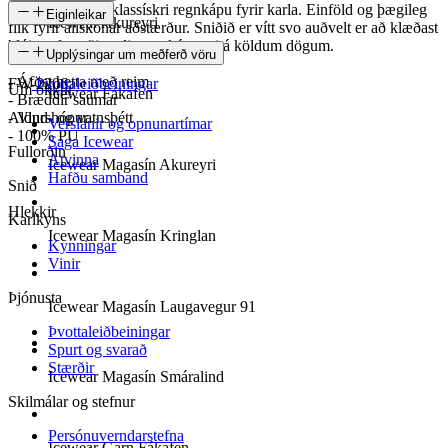
Uppfært snið af klassískri regnkápu fyrir karla. Einföld og þægileg
Eiginleikar
Icewear Akureyri
flík fyrir allskonar aðstærður. Sniðið er vítt svo auðvelt er að klæðast
hlýjum fatnaði undir regnkápunni á köldum dögum.
SKU
Upplýsingar um meðferð vöru
- Áföst hetta með reim
FW-2206
Þvottaleiðbeiningar
Um okkur
Icewear Fákafen
- Bræddir saumar
- Vind- og vatnsþétt
Aldurshópur
Verslanir og opnunartímar
- 100% PU
Saga Icewear
Fullorðin
Atvinna
Icewear Magasín Akureyri
Hafðu samband
Snið
Hlekkir
Karlkyns
Icewear Magasín Kringlan
Kynningar
Vinir
Þjónusta
Icewear Magasín Laugavegur 91
Þvottaleiðbeiningar
Spurt og svarað
Stærðir
Icewear Magasín Smáralind
Skilmálar og stefnur
Persónuverndarstefna
Icewear Garn Fákafen