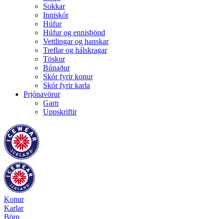
Sokkar
Inniskór
Húfur
Húfur og ennisbönd
Vettlingar og hanskar
Treflar og hálskragar
Töskur
Búnaður
Skór fyrir konur
Skór fyrir karla
Prjónavörur
Garn
Uppskriftir
Konur
Karlar
Börn