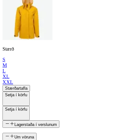
Stærð
S
M
L
XL
XXL
Stærðartafla
Setja í körfu
Setja í körfu
Lagerstaða í verslunum
Um vöruna