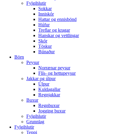
Fylgihlutir
Sokkar
Inniskór
Hattar og ennisbönd
Húfur
Treflar og kragar
Hanskar og vettlingar
Skór
Töskur
Búnaður
Börn
Peysur
Norrænar peysur
Flís- og hettupeysur
Jakkar og úlpur
Úlpur
Kuldagallar
Regnjakkar
Buxur
Regnbuxur
Jogging buxur
Fylgihlutir
Grunnlag
Fylgihlutir
Teppi