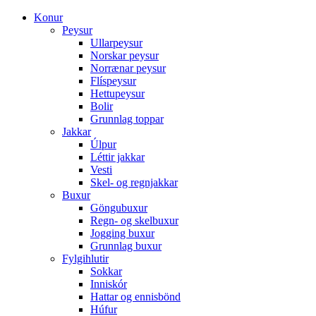
Konur
Peysur
Ullarpeysur
Norskar peysur
Norrænar peysur
Flíspeysur
Hettupeysur
Bolir
Grunnlag toppar
Jakkar
Úlpur
Léttir jakkar
Vesti
Skel- og regnjakkar
Buxur
Göngubuxur
Regn- og skelbuxur
Jogging buxur
Grunnlag buxur
Fylgihlutir
Sokkar
Inniskór
Hattar og ennisbönd
Húfur