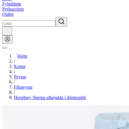
Fylgihlutir
Prjónavörur
Outlet
Heim
/
Konur
/
Peysur
/
Flíspeysur
/
Hergilsey Sherpa ullarjakki í dömusniði