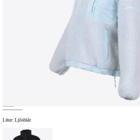
HERGILSEY
Sherpa
ullarjakki í dömusniði
————
Litur
:
Ljósblár