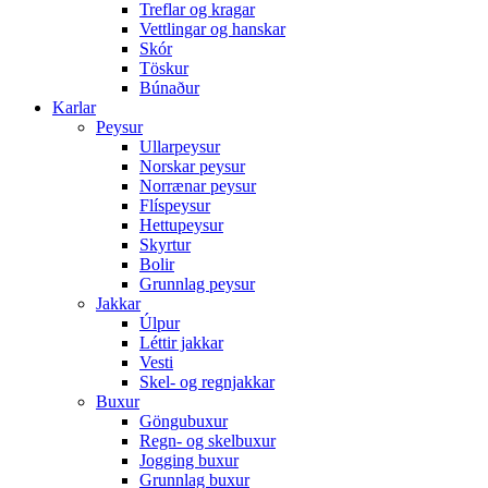
Treflar og kragar
Vettlingar og hanskar
Skór
Töskur
Búnaður
Karlar
Peysur
Ullarpeysur
Norskar peysur
Norrænar peysur
Flíspeysur
Hettupeysur
Skyrtur
Bolir
Grunnlag peysur
Jakkar
Úlpur
Léttir jakkar
Vesti
Skel- og regnjakkar
Buxur
Göngubuxur
Regn- og skelbuxur
Jogging buxur
Grunnlag buxur