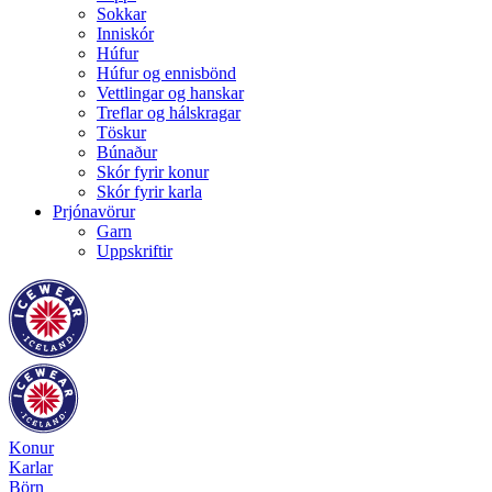
Sokkar
Inniskór
Húfur
Húfur og ennisbönd
Vettlingar og hanskar
Treflar og hálskragar
Töskur
Búnaður
Skór fyrir konur
Skór fyrir karla
Prjónavörur
Garn
Uppskriftir
Konur
Karlar
Börn