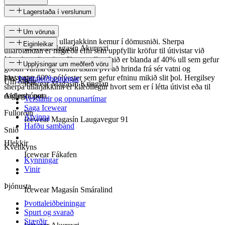
Lagerstaða í verslunum
Um vöruna
Hergilsey sherpa ullarjakkinn kemur í dömusniði. Sherpa
Eiginleikar
Icewear Magasín Akureyri
ullarblandan er hágæða efni sem uppfyllir kröfur til útivistar við
íslenskar aðstæður. Sherpa ullarefnið er blanda af 40% ull sem gefur
SKU
Upplýsingar um meðferð vöru
góðan varma og öndun ásamt því að hrinda frá sér vatni og
hinsvegar 60% pólýester sem gefur efninu mikið slit þol. Hergilsey
FW-1429
Þvottaleiðbeiningar
Um okkur
Icewear Magasín Kringlan
sherpa ullarjakkinn er klæðilegur hvort sem er í létta útivist eða til
daglegra nota.
Aldurshópur
Verslanir og opnunartímar
Saga Icewear
Fullorðin
Atvinna
Icewear Magasín Laugavegur 91
Hafðu samband
Snið
Hlekkir
Kvenkyns
Icewear Fákafen
Kynningar
Vinir
Þjónusta
Icewear Magasín Smáralind
Þvottaleiðbeiningar
Spurt og svarað
Stærðir