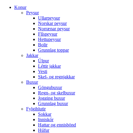
Konur
Peysur
Ullarpeysur
Norskar peysur
Norrænar peysur
Flíspeysur
Hettupeysur
Bolir
Grunnlag toppar
Jakkar
Úlpur
Léttir jakkar
Vesti
Skel- og regnjakkar
Buxur
Göngubuxur
Regn- og skelbuxur
Jogging buxur
Grunnlag buxur
Fylgihlutir
Sokkar
Inniskór
Hattar og ennisbönd
Húfur