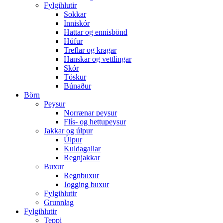
Fylgihlutir
Sokkar
Inniskór
Hattar og ennisbönd
Húfur
Treflar og kragar
Hanskar og vettlingar
Skór
Töskur
Búnaður
Börn
Peysur
Norrænar peysur
Flís- og hettupeysur
Jakkar og úlpur
Úlpur
Kuldagallar
Regnjakkar
Buxur
Regnbuxur
Jogging buxur
Fylgihlutir
Grunnlag
Fylgihlutir
Teppi