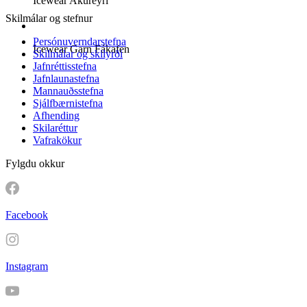
Icewear Akureyri
Skilmálar og stefnur
Persónuverndarstefna
Icewear Garn Fákafen
Skilmálar og skilyrði
Jafnréttisstefna
Jafnlaunastefna
Mannauðsstefna
Sjálfbærnistefna
Afhending
Skilaréttur
Vafrakökur
Fylgdu okkur
Facebook
Instagram