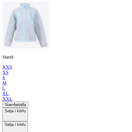
Stærð
XXS
XS
S
M
L
XL
XXL
Stærðartafla
Setja í körfu
Setja í körfu