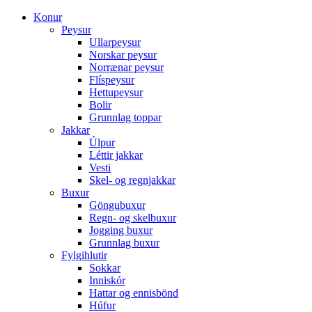
Konur
Peysur
Ullarpeysur
Norskar peysur
Norrænar peysur
Flíspeysur
Hettupeysur
Bolir
Grunnlag toppar
Jakkar
Úlpur
Léttir jakkar
Vesti
Skel- og regnjakkar
Buxur
Göngubuxur
Regn- og skelbuxur
Jogging buxur
Grunnlag buxur
Fylgihlutir
Sokkar
Inniskór
Hattar og ennisbönd
Húfur