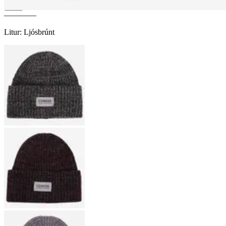
————
Litur
:
Ljósbrúnt