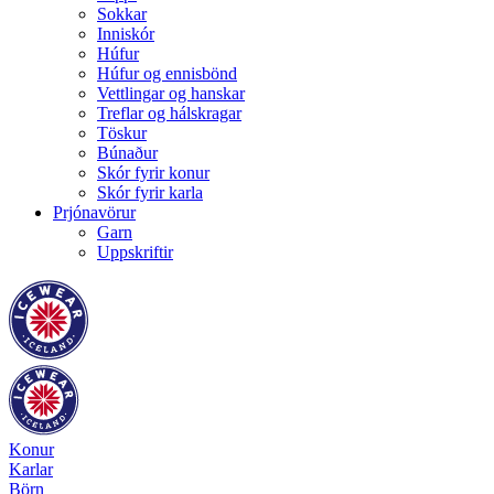
Sokkar
Inniskór
Húfur
Húfur og ennisbönd
Vettlingar og hanskar
Treflar og hálskragar
Töskur
Búnaður
Skór fyrir konur
Skór fyrir karla
Prjónavörur
Garn
Uppskriftir
Konur
Karlar
Börn