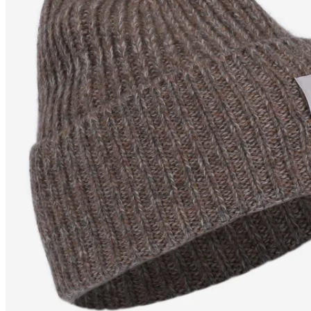
KÖTLUGIL
Endurunnin
ullarhúfa