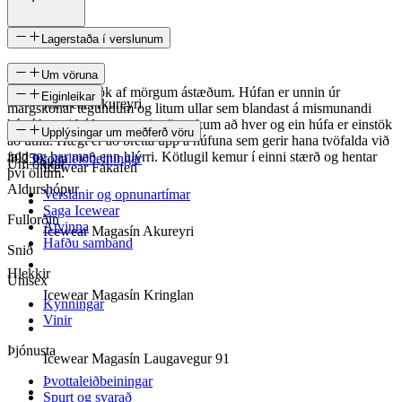
Lagerstaða í verslunum
Um vöruna
Kötlugil er einstök af mörgum ástæðum. Húfan er unnin úr
Eiginleikar
Icewear Akureyri
margskonar tegundum og litum ullar sem blandast á mismunandi
hátt í hverri húfu sem gerir að verkum að hver og ein húfa er einstök
SKU
Upplýsingar um meðferð vöru
að útliti. Hægt er að bretta upp á húfuna sem gerir hana tvöfalda við
fald og þar með enn hlýrri. Kötlugil kemur í einni stærð og hentar
49250
Þvottaleiðbeiningar
Um okkur
Icewear Fákafen
því öllum.
Aldurshópur
Verslanir og opnunartímar
Saga Icewear
Fullorðin
Atvinna
Icewear Magasín Akureyri
Hafðu samband
Snið
Hlekkir
Unisex
Icewear Magasín Kringlan
Kynningar
Vinir
Þjónusta
Icewear Magasín Laugavegur 91
Þvottaleiðbeiningar
Spurt og svarað