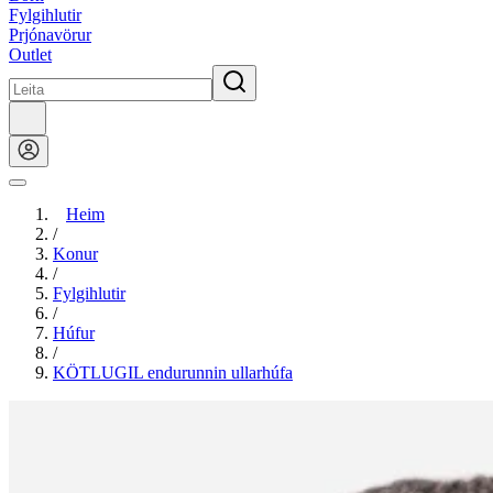
Fylgihlutir
Prjónavörur
Outlet
Heim
/
Konur
/
Fylgihlutir
/
Húfur
/
KÖTLUGIL endurunnin ullarhúfa