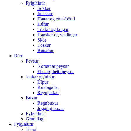
Fylgihlutir
Sokkar
Inniskór
Hattar og ennisbönd
Húfur
Treflar og kragar
Hanskar og vettlingar
Skór
Töskur
Búnaður
Börn
Peysur
Norrænar peysur
Flís- og hettupeysur
Jakkar og úlpur
Úlpur
Kuldagallar
Regnjakkar
Buxur
Regnbuxur
Jogging buxur
Fylgihlutir
Grunnlag
Fylgihlutir
Teppi