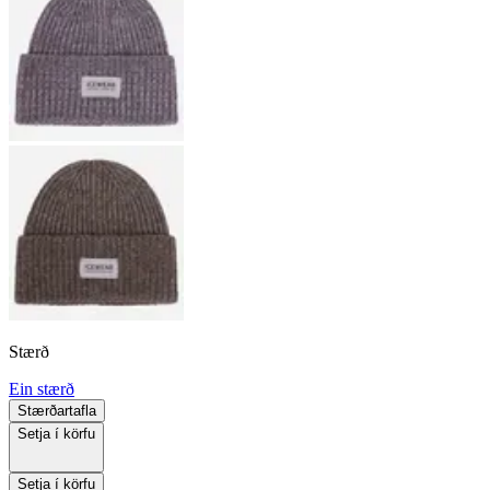
Stærð
Ein stærð
Stærðartafla
Setja í körfu
Setja í körfu