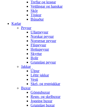
Treflar og kragar
Vettlingar og hanskar
Skór
Töskur
Búnaður
Karlar
Peysur
Ullarpeysur
Norskar peysur
Norrænar peysur
Flíspeysur
Hettupeysur
Skyrtur
Bolir
Grunnlag peysur
Jakkar
Úlpur
Léttir jakkar
Vesti
Skel- og regnjakkar
Buxur
Göngubuxur
Regn- og skelbuxur
Jogging buxur
Grunnlag buxur