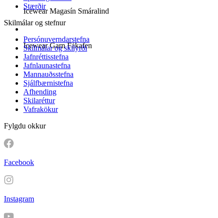
Stærðir
Icewear Magasín Smáralind
Skilmálar og stefnur
Persónuverndarstefna
Icewear Garn Fákafen
Skilmálar og skilyrði
Jafnréttisstefna
Jafnlaunastefna
Mannauðsstefna
Sjálfbærnistefna
Afhending
Skilaréttur
Vafrakökur
Fylgdu okkur
Facebook
Instagram