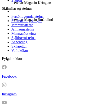
Stærðir
Icewear Magasín Kringlan
Skilmálar og stefnur
Persónuverndarstefna
Icewear Magasín Smáralind
Skilmálar og skilyrði
Jafnréttisstefna
Jafnlaunastefna
Mannauðsstefna
Sjálfbærnistefna
Afhending
Skilaréttur
Vafrakökur
Fylgdu okkur
Facebook
Instagram