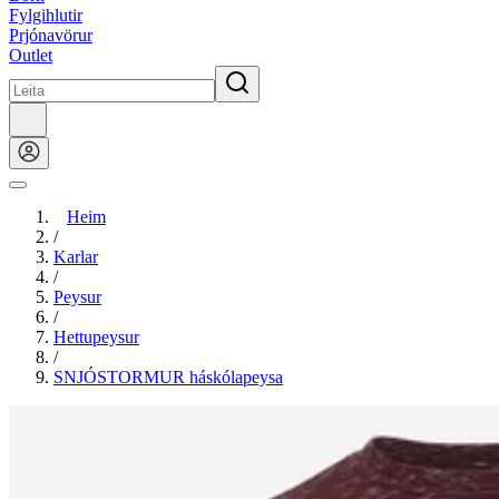
Fylgihlutir
Prjónavörur
Outlet
Heim
/
Karlar
/
Peysur
/
Hettupeysur
/
SNJÓSTORMUR háskólapeysa