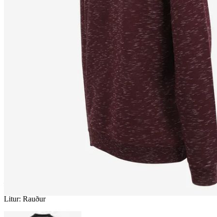
SNJÓSTORMUR
Háskólapeysa
————
Litur
:
Rauður