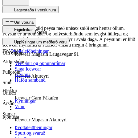
Lagerstaða í verslunum
Um vöruna
Snjóstormur er sígild peysa með unisex sniði sem hentar öllum.
Eiginleikar
Icewear Fákafen
Peysan er úr bómullar og pólýesterblöndu sem teygist lítillega og
andar vel. Létt og þægileg peysa fyrir svala daga. Á peysunni er lítið
SKU
Upplýsingar um meðferð vöru
Icewear myndmerki staðsett vinstra megin á bringunni.
FW-2347
Þvottaleiðbeiningar
Um okkur
Icewear Magasín Laugavegur 91
Aldurshópur
Verslanir og opnunartímar
Saga Icewear
Fullorðin
Atvinna
Icewear Akureyri
Hafðu samband
Snið
Hlekkir
Unisex
Icewear Garn Fákafen
Kynningar
Árstíð
Vinir
Sumar
Þjónusta
Icewear Magasín Akureyri
Þvottaleiðbeiningar
Spurt og svarað