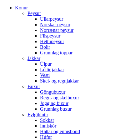
Konur
Peysur
Ullarpeysur
Norskar peysur
Norrænar peysur
Flíspeysur
Hettupeysur
Bolir
Grunnlag toppar
Jakkar
Úlpur
Léttir jakkar
Vesti
Skel- og regnjakkar
Buxur
Göngubuxur
Regn- og skelbuxur
Jogging buxur
Grunnlag buxur
Fylgihlutir
Sokkar
Inniskór
Hattar og ennisbönd
Húfur