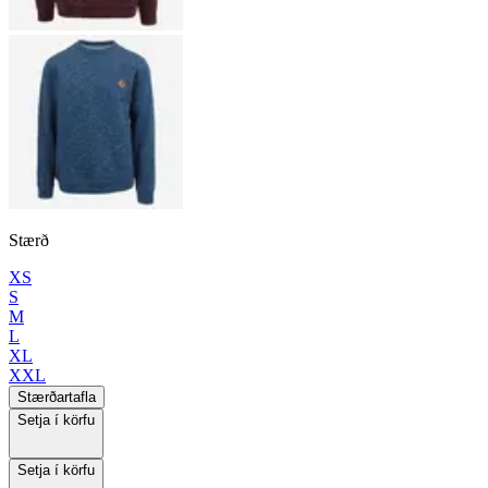
Stærð
XS
S
M
L
XL
XXL
Stærðartafla
Setja í körfu
Setja í körfu