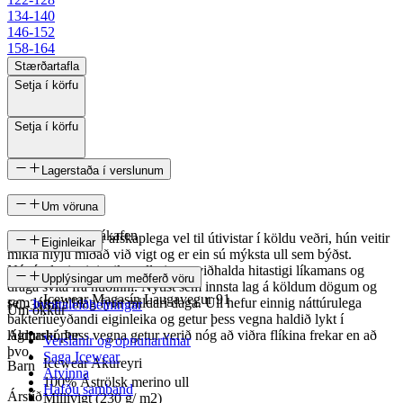
134-140
146-152
158-164
Stærðartafla
Setja í körfu
Setja í körfu
Lagerstaða í verslunum
Um vöruna
Icewear Fákafen
Merino ull hentar afskaplega vel til útivistar í köldu veðri, hún veitir
Eiginleikar
mikla hlýju miðað við vigt og er ein sú mýksta ull sem býðst.
Náttúrulegir eigineikar ullarinnar viðhalda hitastigi líkamans og
SKU
Upplýsingar um meðferð vöru
draga svita frá húðinni. Nýtist sem innsta lag á köldum dögum og
Icewear Magasín Laugavegur 91
sem létt millilag fyrir mildari daga. Ull hefur einnig náttúrulega
FC-3188
Þvottaleiðbeiningar
Um okkur
bakteríueyðandi eiginleika og getur þess vegna haldið lykt í
lágmarki. Þess vegna getur verið nóg að viðra flíkina frekar en að
Aldurshópur
Verslanir og opnunartímar
þvo.
Saga Icewear
Icewear Akureyri
Barn
Atvinna
100% Áströlsk merino ull
Hafðu samband
Árstíð
Millivigt (230 g/ m2)