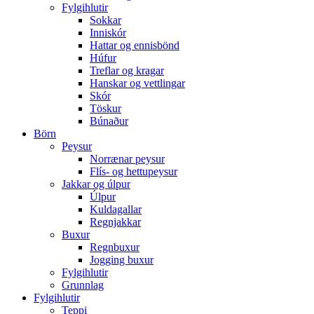
Fylgihlutir
Sokkar
Inniskór
Hattar og ennisbönd
Húfur
Treflar og kragar
Hanskar og vettlingar
Skór
Töskur
Búnaður
Börn
Peysur
Norrænar peysur
Flís- og hettupeysur
Jakkar og úlpur
Úlpur
Kuldagallar
Regnjakkar
Buxur
Regnbuxur
Jogging buxur
Fylgihlutir
Grunnlag
Fylgihlutir
Teppi