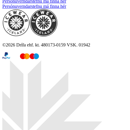
Persónuverndarstefnu má finna hér
Persónuverndarstefnu má finna hér
©
2026
Drífa ehf. kt. 480173-0159 VSK. 01942