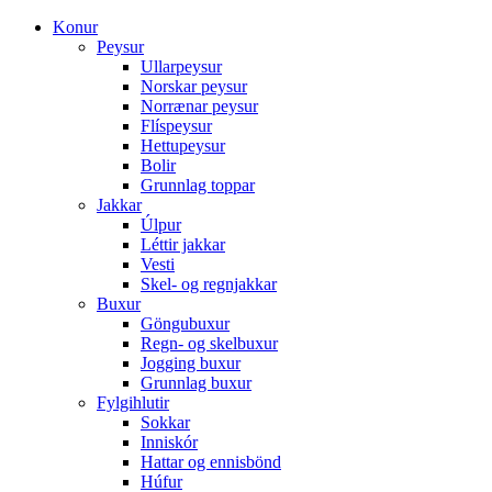
Konur
Peysur
Ullarpeysur
Norskar peysur
Norrænar peysur
Flíspeysur
Hettupeysur
Bolir
Grunnlag toppar
Jakkar
Úlpur
Léttir jakkar
Vesti
Skel- og regnjakkar
Buxur
Göngubuxur
Regn- og skelbuxur
Jogging buxur
Grunnlag buxur
Fylgihlutir
Sokkar
Inniskór
Hattar og ennisbönd
Húfur