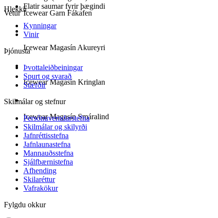
Flatir saumar fyrir þægindi
Hlekkir
Vetur
Icewear Garn Fákafen
Kynningar
Vinir
Icewear Magasín Akureyri
Þjónusta
Þvottaleiðbeiningar
Spurt og svarað
Icewear Magasín Kringlan
Stærðir
Skilmálar og stefnur
Icewear Magasín Smáralind
Persónuverndarstefna
Skilmálar og skilyrði
Jafnréttisstefna
Jafnlaunastefna
Mannauðsstefna
Sjálfbærnistefna
Afhending
Skilaréttur
Vafrakökur
Fylgdu okkur