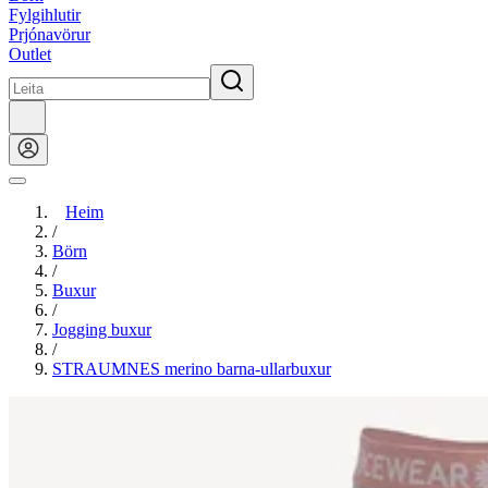
Fylgihlutir
Prjónavörur
Outlet
Heim
/
Börn
/
Buxur
/
Jogging buxur
/
STRAUMNES merino barna-ullarbuxur