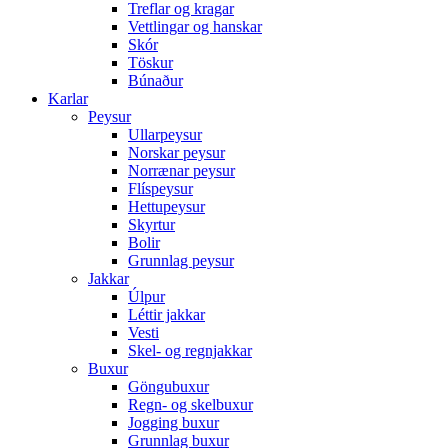
Treflar og kragar
Vettlingar og hanskar
Skór
Töskur
Búnaður
Karlar
Peysur
Ullarpeysur
Norskar peysur
Norrænar peysur
Flíspeysur
Hettupeysur
Skyrtur
Bolir
Grunnlag peysur
Jakkar
Úlpur
Léttir jakkar
Vesti
Skel- og regnjakkar
Buxur
Göngubuxur
Regn- og skelbuxur
Jogging buxur
Grunnlag buxur