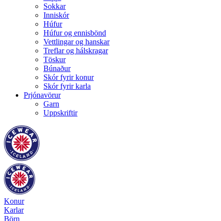
Sokkar
Inniskór
Húfur
Húfur og ennisbönd
Vettlingar og hanskar
Treflar og hálskragar
Töskur
Búnaður
Skór fyrir konur
Skór fyrir karla
Prjónavörur
Garn
Uppskriftir
Konur
Karlar
Börn