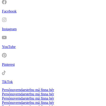
Facebook
Instagram
YouTube
Pinterest
TikTok
Persónuverndarstefnu má finna hér
Persónuverndarstefnu má finna hér
Persónuverndarstefnu má finna hér
Persónuverndarstefnu má finna hér