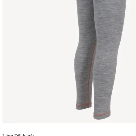
STRAUMNES
Merino barna-
ullarbuxur
————
Litur
:
Dökk grár