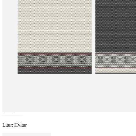
ÞYRNIRÓS
Ullarteppi með
norsku mynstri
————
Litur
:
Hvítur