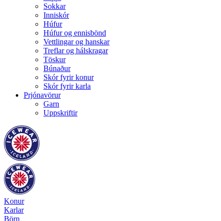
Sokkar
Inniskór
Húfur
Húfur og ennisbönd
Vettlingar og hanskar
Treflar og hálskragar
Töskur
Búnaður
Skór fyrir konur
Skór fyrir karla
Prjónavörur
Garn
Uppskriftir
Konur
Karlar
Börn