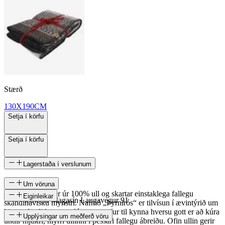
Stærð
130X190CM
Setja í körfu
Setja í körfu
Lagerstaða í verslunum
Um vöruna
Þyrnirós teppið er úr 100% ull og skartar einstaklega fallegu
Eiginleikar
Icewear Magasín Laugavegur 91
skandinavísku mynstri. Nafnið „Þyrnirós“ er tilvísun í ævintýrið um
hina sofandi konungsdóttur og gefur til kynna hversu gott er að kúra
SKU
Upplýsingar um meðferð vöru
undir mjúkri, hlýrri ullinni í þessari fallegu ábreiðu. Ofin ullin gerir