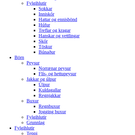
Fylgihlutir
Sokkar
Inniskór
Hattar og ennisbönd
Húfur
Treflar og kragar
Hanskar og vettlingar
Skór
Töskur
Búnaður
Börn
Peysur
Norrænar peysur
Flís- og hettupeysur
Jakkar og úlpur
Úlpur
Kuldagallar
Regnjakkar
Buxur
Regnbuxur
Jogging buxur
Fylgihlutir
Grunnlag
Fylgihlutir
Teppi