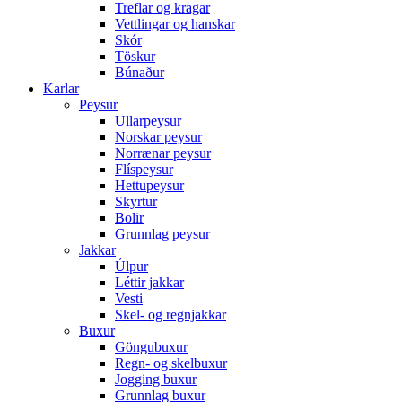
Treflar og kragar
Vettlingar og hanskar
Skór
Töskur
Búnaður
Karlar
Peysur
Ullarpeysur
Norskar peysur
Norrænar peysur
Flíspeysur
Hettupeysur
Skyrtur
Bolir
Grunnlag peysur
Jakkar
Úlpur
Léttir jakkar
Vesti
Skel- og regnjakkar
Buxur
Göngubuxur
Regn- og skelbuxur
Jogging buxur
Grunnlag buxur