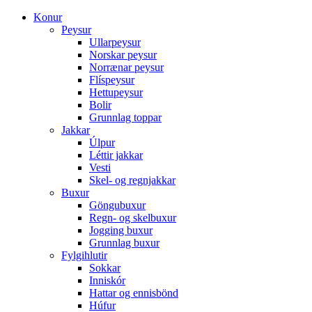
Konur
Peysur
Ullarpeysur
Norskar peysur
Norrænar peysur
Flíspeysur
Hettupeysur
Bolir
Grunnlag toppar
Jakkar
Úlpur
Léttir jakkar
Vesti
Skel- og regnjakkar
Buxur
Göngubuxur
Regn- og skelbuxur
Jogging buxur
Grunnlag buxur
Fylgihlutir
Sokkar
Inniskór
Hattar og ennisbönd
Húfur