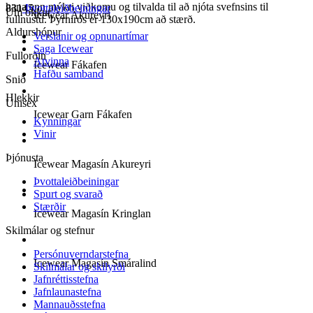
hana enn mýkri viðkomu og tilvalda til að njóta svefnsins til
83145
Þvottaleiðbeiningar
Um okkur
Icewear Akureyri
fullnustu. Þyrnirós er 130x190cm að stærð.
Aldurshópur
Verslanir og opnunartímar
Saga Icewear
Fullorðin
Atvinna
Icewear Fákafen
Hafðu samband
Snið
Hlekkir
Unisex
Icewear Garn Fákafen
Kynningar
Vinir
Þjónusta
Icewear Magasín Akureyri
Þvottaleiðbeiningar
Spurt og svarað
Stærðir
Icewear Magasín Kringlan
Skilmálar og stefnur
Persónuverndarstefna
Icewear Magasín Smáralind
Skilmálar og skilyrði
Jafnréttisstefna
Jafnlaunastefna
Mannauðsstefna