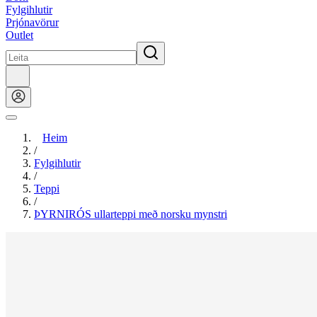
Fylgihlutir
Prjónavörur
Outlet
Heim
/
Fylgihlutir
/
Teppi
/
ÞYRNIRÓS ullarteppi með norsku mynstri