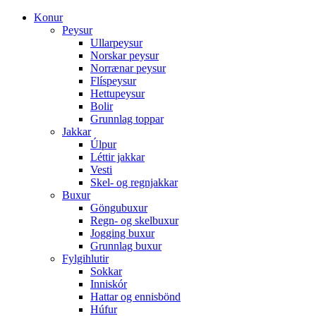
Konur
Peysur
Ullarpeysur
Norskar peysur
Norrænar peysur
Flíspeysur
Hettupeysur
Bolir
Grunnlag toppar
Jakkar
Úlpur
Léttir jakkar
Vesti
Skel- og regnjakkar
Buxur
Göngubuxur
Regn- og skelbuxur
Jogging buxur
Grunnlag buxur
Fylgihlutir
Sokkar
Inniskór
Hattar og ennisbönd
Húfur