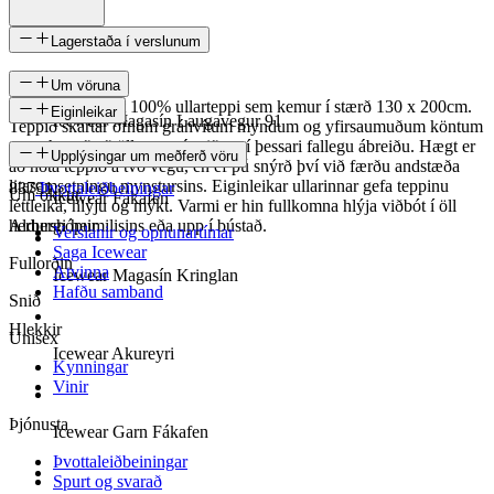
Lagerstaða í verslunum
Um vöruna
Varmi er einstakt 100% ullarteppi sem kemur í stærð 130 x 200cm.
Eiginleikar
Icewear Magasín Laugavegur 91
Teppið skartar ofnum gráhvítum myndum og yfirsaumuðum köntum
og er hugað að öllum smáatriðum í þessari fallegu ábreiðu. Hægt er
SKU
Upplýsingar um meðferð vöru
að nota teppið á tvo vegu, en ef þú snýrð því við færðu andstæða
litasamsetningu mynstursins. Eiginleikar ullarinnar gefa teppinu
83791
Þvottaleiðbeiningar
Um okkur
Icewear Fákafen
léttleika, hlýju og mýkt. Varmi er hin fullkomna hlýja viðbót í öll
herbergi heimilisins eða upp í bústað.
Aldurshópur
Verslanir og opnunartímar
Saga Icewear
Fullorðin
Atvinna
Icewear Magasín Kringlan
Hafðu samband
Snið
Hlekkir
Unisex
Icewear Akureyri
Kynningar
Vinir
Þjónusta
Icewear Garn Fákafen
Þvottaleiðbeiningar
Spurt og svarað