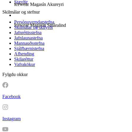
Stærðir
Icewear Magasín Akureyri
Skilmálar og stefnur
Persónuverndarstefna
Icewear Magasín Smáralind
Skilmálar og skilyrði
Jafnréttisstefna
Jafnlaunastefna
Mannauðsstefna
Sjálfbærnistefna
Afhending
Skilaréttur
Vafrakökur
Fylgdu okkur
Facebook
Instagram