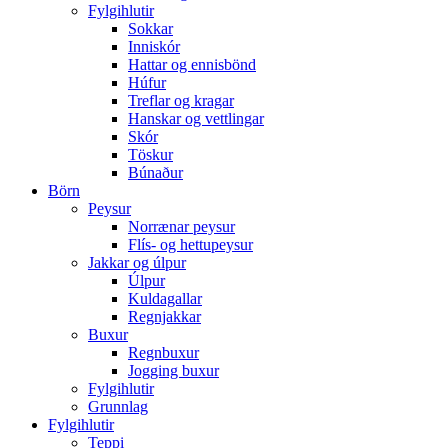
Fylgihlutir
Sokkar
Inniskór
Hattar og ennisbönd
Húfur
Treflar og kragar
Hanskar og vettlingar
Skór
Töskur
Búnaður
Börn
Peysur
Norrænar peysur
Flís- og hettupeysur
Jakkar og úlpur
Úlpur
Kuldagallar
Regnjakkar
Buxur
Regnbuxur
Jogging buxur
Fylgihlutir
Grunnlag
Fylgihlutir
Teppi