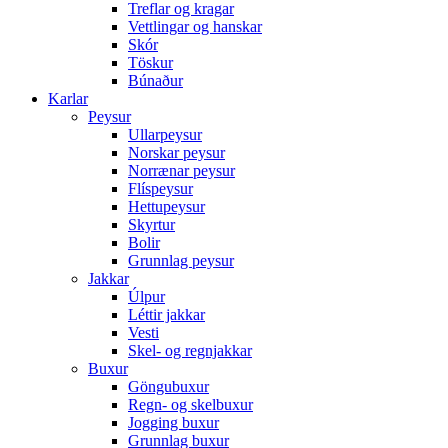
Treflar og kragar
Vettlingar og hanskar
Skór
Töskur
Búnaður
Karlar
Peysur
Ullarpeysur
Norskar peysur
Norrænar peysur
Flíspeysur
Hettupeysur
Skyrtur
Bolir
Grunnlag peysur
Jakkar
Úlpur
Léttir jakkar
Vesti
Skel- og regnjakkar
Buxur
Göngubuxur
Regn- og skelbuxur
Jogging buxur
Grunnlag buxur