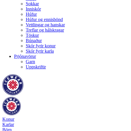
Sokkar
Inniskór
Húfur
Húfur og ennisbönd
Vettlingar og hanskar
Treflar og hálskragar
Töskur
Búnaður
Skór fyrir konur
Skór fyrir karla
Prjónavörur
Garn
Uppskriftir
Konur
Karlar
Börn