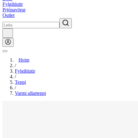
Fylgihlutir
Prjónavörur
Outlet
Heim
/
Fylgihlutir
/
Teppi
/
Varmi ullarteppi