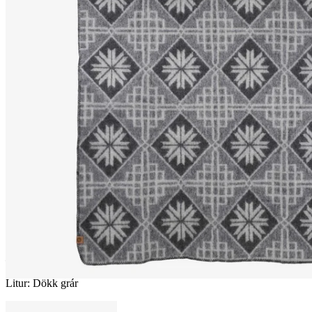
VARMI
Ullarteppi
————
Litur
:
Dökk grár