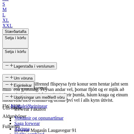
S
M
L
XL
XXL
Stærðartafla
Setja í körfu
Setja í körfu
Lagerstaða í verslunum
Um vöruna
Esjufjöll er létt hálfrennd flíspeysa fyrir konur sem hentar jafnt sem
Eiginleikar
Icewear Akureyri
milli- eða grunnlag. Peysan andar vel, þornar fljótt og er mjúk að
innan. Auk þess er hún með göt fyrir þumla, háum kraga og einum
SKU
Upplýsingar um meðferð vöru
hliðarvasa með rennilás og hentar því vel í alls kyns útivist.
FW-1338
Þvottaleiðbeiningar
Um okkur
Icewear Fákafen
Aldurshópur
Verslanir og opnunartímar
Saga Icewear
Fullorðin
Atvinna
Icewear Magasín Laugavegur 91