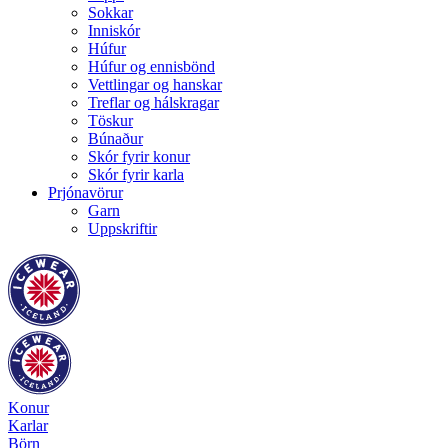
Sokkar
Inniskór
Húfur
Húfur og ennisbönd
Vettlingar og hanskar
Treflar og hálskragar
Töskur
Búnaður
Skór fyrir konur
Skór fyrir karla
Prjónavörur
Garn
Uppskriftir
Konur
Karlar
Börn