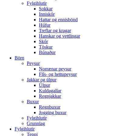
Fylgihlutir
Sokkar
Inniskór
Hattar og ennisbönd
Húfur
Treflar og kragar
Hanskar og vettlingar
Skór
Töskur
Búnaður
Börn
Peysur
Norrænar peysur
Flís- og hettupeysur
Jakkar og úlpur
Úlpur
Kuldagallar
Regnjakkar
Buxur
Regnbuxur
Jogging buxur
Fylgihlutir
Grunnlag
Fylgihlutir
Teppi