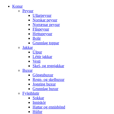
Konur
Peysur
Ullarpeysur
Norskar peysur
Norrænar peysur
Flíspeysur
Hettupeysur
Bolir
Grunnlag toppar
Jakkar
Úlpur
Léttir jakkar
Vesti
Skel- og regnjakkar
Buxur
Göngubuxur
Regn- og skelbuxur
Jogging buxur
Grunnlag buxur
Fylgihlutir
Sokkar
Inniskór
Hattar og ennisbönd
Húfur