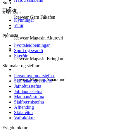
Hafðu samband
Snið
Hlekkir
Kvenkyns
Icewear Garn Fákafen
Kynningar
Vinir
Þjónusta
Icewear Magasín Akureyri
Þvottaleiðbeiningar
Spurt og svarað
Stærðir
Icewear Magasín Kringlan
Skilmálar og stefnur
Persónuverndarstefna
Icewear Magasín Smáralind
Skilmálar og skilyrði
Jafnréttisstefna
Jafnlaunastefna
Mannauðsstefna
Sjálfbærnistefna
Afhending
Skilaréttur
Vafrakökur
Fylgdu okkur