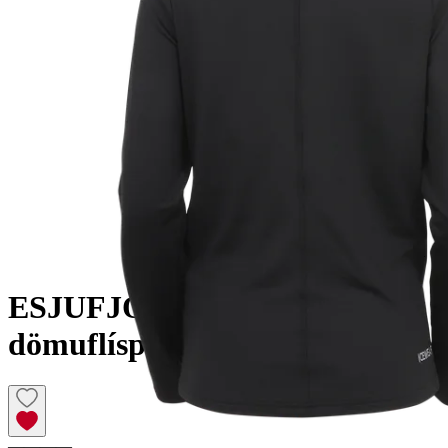
ESJUFJÖLL
Hálfrennd
dömuflíspeysa
————