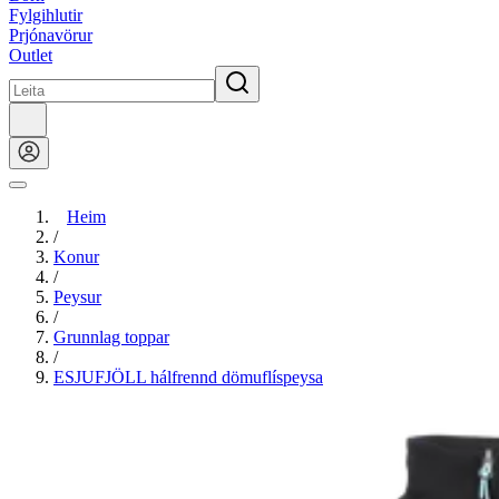
Fylgihlutir
Prjónavörur
Outlet
Heim
/
Konur
/
Peysur
/
Grunnlag toppar
/
ESJUFJÖLL hálfrennd dömuflíspeysa