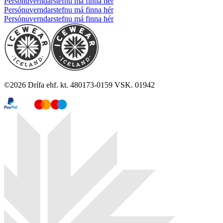
Persónuverndarstefnu má finna hér
Persónuverndarstefnu má finna hér
Persónuverndarstefnu má finna hér
©
2026
Drífa ehf. kt. 480173-0159 VSK. 01942