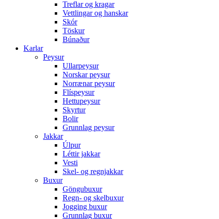
Treflar og kragar
Vettlingar og hanskar
Skór
Töskur
Búnaður
Karlar
Peysur
Ullarpeysur
Norskar peysur
Norrænar peysur
Flíspeysur
Hettupeysur
Skyrtur
Bolir
Grunnlag peysur
Jakkar
Úlpur
Léttir jakkar
Vesti
Skel- og regnjakkar
Buxur
Göngubuxur
Regn- og skelbuxur
Jogging buxur
Grunnlag buxur