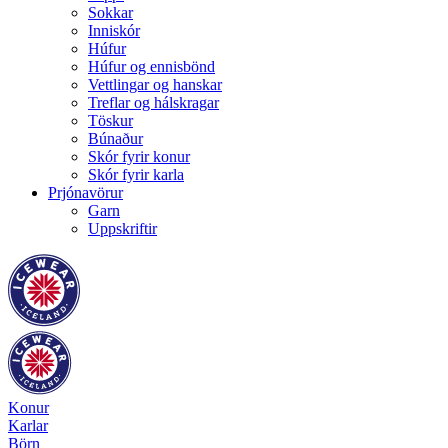
Sokkar
Inniskór
Húfur
Húfur og ennisbönd
Vettlingar og hanskar
Treflar og hálskragar
Töskur
Búnaður
Skór fyrir konur
Skór fyrir karla
Prjónavörur
Garn
Uppskriftir
Konur
Karlar
Börn