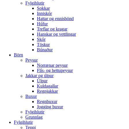
Fylgihlutir
Sokkar
Inniskór
Hattar og ennisbönd
Húfur
Treflar og kragar
Hanskar og vettlingar
Skór
Töskur
Búnaður
Börn
Peysur
Norrænar peysur
Flís- og hettupeysur
Jakkar og úlpur
Úlpur
Kuldagallar
Regnjakkar
Buxur
Regnbuxur
Jogging buxur
Fylgihlutir
Grunnlag
Fylgihlutir
Teppi