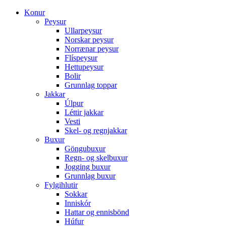
Konur
Peysur
Ullarpeysur
Norskar peysur
Norrænar peysur
Flíspeysur
Hettupeysur
Bolir
Grunnlag toppar
Jakkar
Úlpur
Léttir jakkar
Vesti
Skel- og regnjakkar
Buxur
Göngubuxur
Regn- og skelbuxur
Jogging buxur
Grunnlag buxur
Fylgihlutir
Sokkar
Inniskór
Hattar og ennisbönd
Húfur