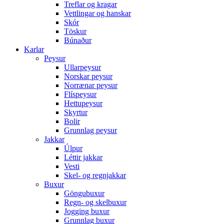
Treflar og kragar
Vettlingar og hanskar
Skór
Töskur
Búnaður
Karlar
Peysur
Ullarpeysur
Norskar peysur
Norrænar peysur
Flíspeysur
Hettupeysur
Skyrtur
Bolir
Grunnlag peysur
Jakkar
Úlpur
Léttir jakkar
Vesti
Skel- og regnjakkar
Buxur
Göngubuxur
Regn- og skelbuxur
Jogging buxur
Grunnlag buxur