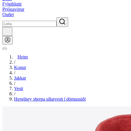
Fylgihlutir
Prjónavörur
Outlet
Heim
/
Konur
/
Jakkar
/
Vesti
/
Hergilsey sherpa ullarvesti í dömusniði