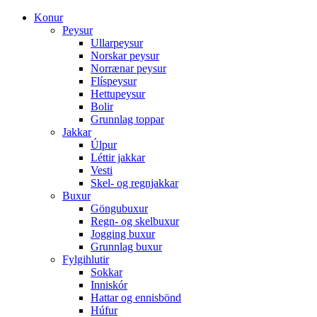
Konur
Peysur
Ullarpeysur
Norskar peysur
Norrænar peysur
Flíspeysur
Hettupeysur
Bolir
Grunnlag toppar
Jakkar
Úlpur
Léttir jakkar
Vesti
Skel- og regnjakkar
Buxur
Göngubuxur
Regn- og skelbuxur
Jogging buxur
Grunnlag buxur
Fylgihlutir
Sokkar
Inniskór
Hattar og ennisbönd
Húfur