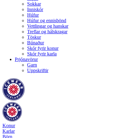
Sokkar
Inniskór
Húfur
Húfur og ennisbönd
Vettlingar og hanskar
Treflar og hálskragar
Töskur
Búnaður
Skór fyrir konur
Skór fyrir karla
Prjónavörur
Garn
Uppskriftir
Konur
Karlar
Börn