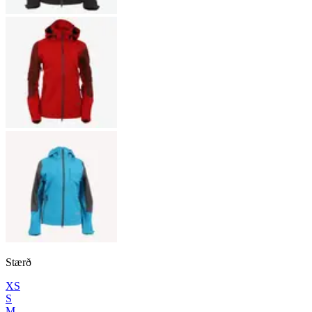
Stærð
XS
S
M