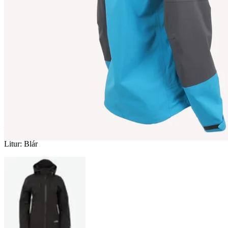
NANNA
Þriggja laga skeljakki
————
Litur
:
Blár