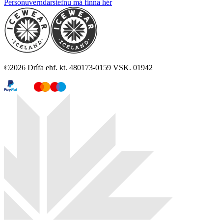
Persónuverndarstefnu má finna hér
©
2026
Drífa ehf. kt. 480173-0159 VSK. 01942