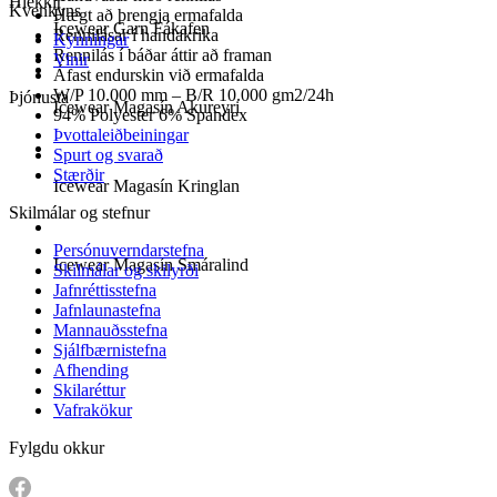
Hlekkir
Kvenkyns
Hægt að þrengja ermafalda
Icewear Garn Fákafen
Rennilásar í handakrika
Kynningar
Rennilás í báðar áttir að framan
Vinir
Áfast endurskin við ermafalda
W/P 10.000 mm – B/R 10.000 gm2/24h
Þjónusta
Icewear Magasín Akureyri
94% Polyester 6% Spandex
Þvottaleiðbeiningar
Spurt og svarað
Stærðir
Icewear Magasín Kringlan
Skilmálar og stefnur
Persónuverndarstefna
Icewear Magasín Smáralind
Skilmálar og skilyrði
Jafnréttisstefna
Jafnlaunastefna
Mannauðsstefna
Sjálfbærnistefna
Afhending
Skilaréttur
Vafrakökur
Fylgdu okkur