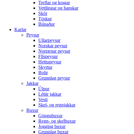
Treflar og kragar
Vettlingar og hanskar
Skór
Töskur
Búnaður
Karlar
Peysur
Ullarpeysur
Norskar peysur
Norrænar peysur
Flíspeysur
Hettupeysur
Skyrtur
Bolir
Grunnlag peysur
Jakkar
Úlpur
Léttir jakkar
Vesti
Skel- og regnjakkar
Buxur
Göngubuxur
Regn- og skelbuxur
Jogging buxur
Grunnlag buxur