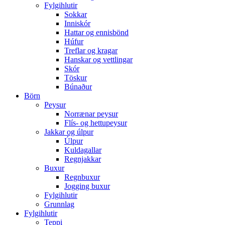
Fylgihlutir
Sokkar
Inniskór
Hattar og ennisbönd
Húfur
Treflar og kragar
Hanskar og vettlingar
Skór
Töskur
Búnaður
Börn
Peysur
Norrænar peysur
Flís- og hettupeysur
Jakkar og úlpur
Úlpur
Kuldagallar
Regnjakkar
Buxur
Regnbuxur
Jogging buxur
Fylgihlutir
Grunnlag
Fylgihlutir
Teppi