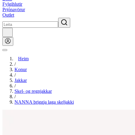
Fylgihlutir
Prjónavörur
Outlet
Heim
/
Konur
/
Jakkar
/
Skel- og regnjakkar
/
NANNA þriggja laga skeljakki